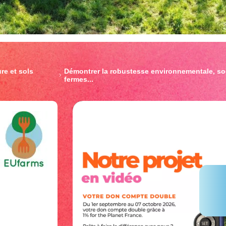
re et sols
Démontrer la robustesse environnementale, s
fermes...