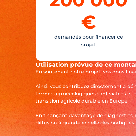
€
demandés pour financer ce
projet.
Utilisation prévue de ce monta
En soutenant notre projet, vos dons fina
Ainsi, vous contribuez directement à dé
fermes agroécologiques sont viables et e
transition agricole durable en Europe.
En finançant davantage de diagnostics, 
diffusion à grande échelle des pratiques