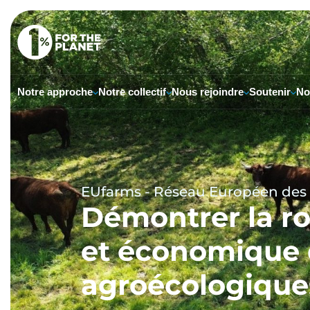
Notre approche
Notre collectif
Nous rejoindre
Soutenir
No
EUfarms - Réseau Européen des 
Démontrer la ro
et économique 
agroécologiques