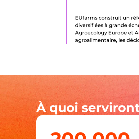
EUfarms construit un réf
diversifiées à grande éc
Agroecology Europe et Agr
agroalimentaire, les déci
À quoi serviront
200 000