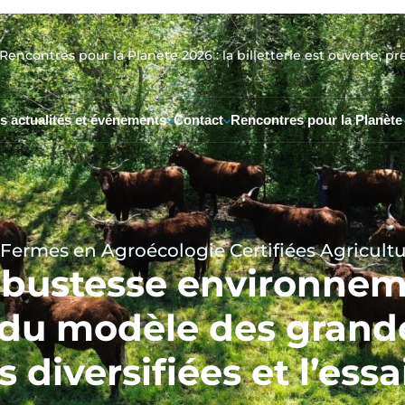
Rencontres pour la Planète 2026 : la billetterie est ouverte, pr
s actualités et événements
Contact
Rencontres pour la Planète
Fermes en Agroécologie Certifiées Agricult
bustesse environneme
du modèle des grand
 diversifiées et l’es