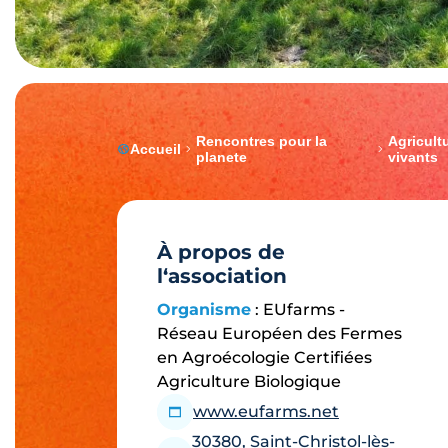
Rencontres pour la
Agricultu
Accueil
planete
vivants
À propos de
l‘association
Organisme
: EUfarms -
Réseau Européen des Fermes
en Agroécologie Certifiées
Agriculture Biologique
www.eufarms.net
30380, Saint-Christol-lès-