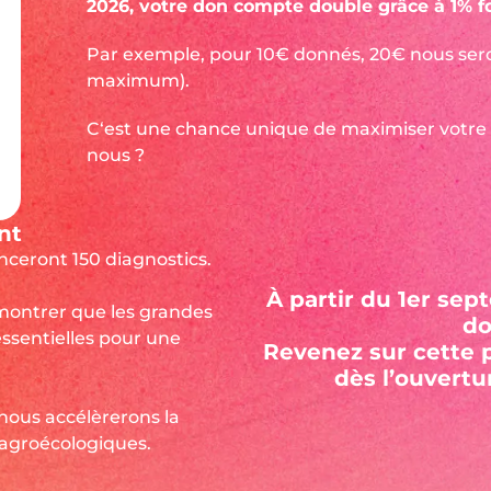
2026, votre don compte double grâce à 1% fo
Par exemple, pour 10€ donnés, 20€ nous ser
maximum).
C‘est une chance unique de maximiser votre i
nous ?
nt
nceront 150 diagnostics.
À partir du 1er sep
montrer que les grandes
do
ssentielles pour une
Revenez sur cette 
dès l’ouvertur
nous accélèrerons la
 agroécologiques.