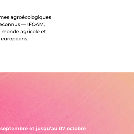
ermes agroécologiques
s reconnus — IFOAM,
e monde agricole et
s européens.
r septembre et jusqu‘au 07 octobre