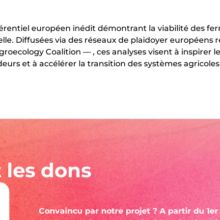
érentiel européen inédit démontrant la viabilité des f
helle. Diffusées via des réseaux de plaidoyer européen
oecology Coalition — , ces analyses visent à inspirer l
deurs et à accélérer la transition des systèmes agricole
 les dons
Convaincu par notre projet ? A partir du 1e