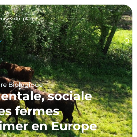
enez votre place !
ure Biologique
ntale, sociale
es fermes
saimer en Europe