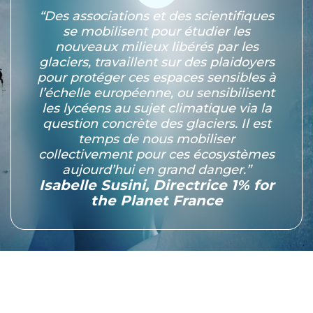
“Des associations et des scientifiques
se mobilisent pour étudier les
nouveaux milieux libérés par les
glaciers, travaillent sur des plaidoyers
pour protéger ces espaces sensibles à
l’échelle européenne, ou sensibilisent
les lycéens au sujet climatique via la
question concrète des glaciers. Il est
temps de nous mobiliser
collectivement pour ces écosystèmes
aujourd’hui en grand danger.”
Isabelle Susini, Directrice 1% for
the Planet France