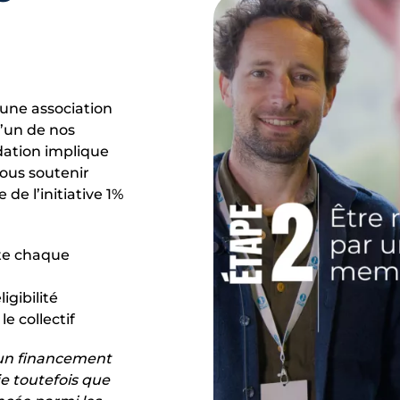
, une association
’un de nos
tion implique
vous soutenir
de l’initiative 1%
te chaque
igibilité
le collectif
 un financement
ie toutefois que