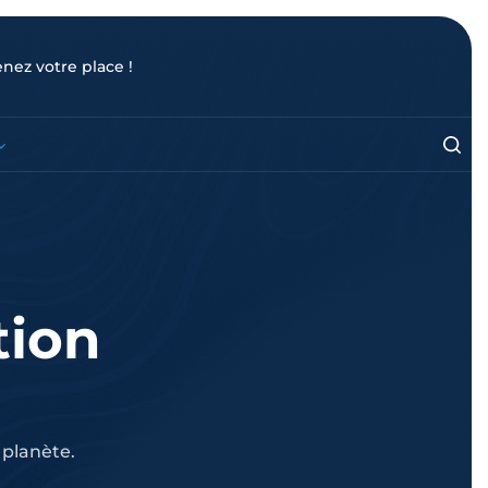
enez votre place !
tion
 planète.