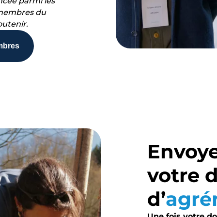
ncée parmi les
s membres du
outenir.
embres
Envoy
votre
d’
agré
Une fois votre d