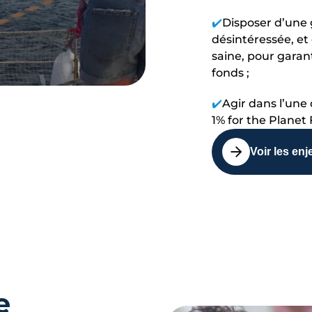
✔️
Disposer d’une 
désintéressée, et 
saine, pour garan
fonds ;
✔️
Agir dans l’une
1% for the Planet 
Voir les en
e