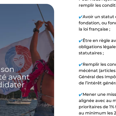
remplir les condit
✔️
Avoir un statut 
fondation, ou fon
la loi française ;
✔️
Être en règle a
obligations légales
statutaires ;
✔️
Remplir les con
mécénat (articles
Général des Impôt
de l’intérêt généra
✔️
Mener une miss
alignée avec au m
prioritaires de 1%
au minimum les 2