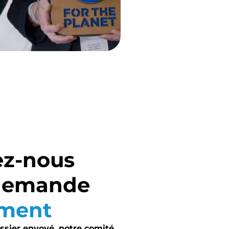
ez-nous
 demande
ment
ossier envoyé, notre comité