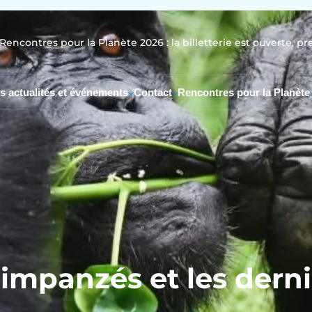
Rencontres pour la Planète 2026 : la billetterie est ouverte, pr
s actualités et événements
Contact
Rencontres pour la Planète
himpanzés et les derni