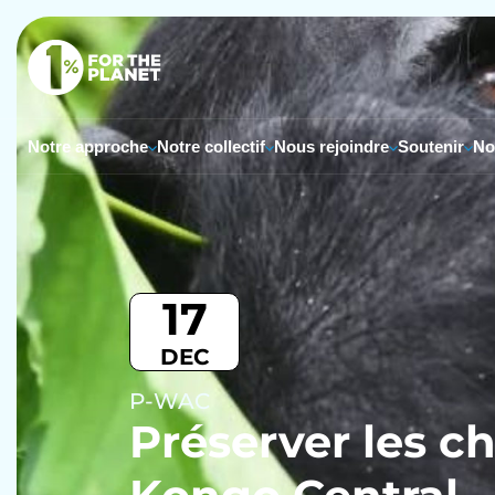
Notre approche
Notre collectif
Nous rejoindre
Soutenir
No
17
DEC
P-WAC
Préserver les c