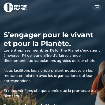
Votre recherche
S’engager pour le vivant
Rechercher
sur le site
et pour la Planète.
Les entreprises membres 1% for the Planet s’engagent
à reverser 1% de leur chiffre d’affaires annuel
directement aux associations agréées de leur choix.
Nous facilitons leurs choix philanthropiques en les
mettant en relation avec les organisations qui leur
correspondent.
Et nous vérifions chaque année que la promesse est
bien tenue.