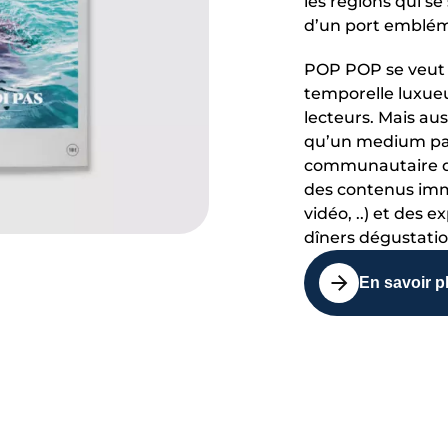
les régions qui s
d’un port emblém
POP POP se veut 
temporelle luxueu
lecteurs. Mais au
qu’un medium pap
communautaire qu
des contenus imme
vidéo, ..) et des e
dîners dégustation
En savoir p