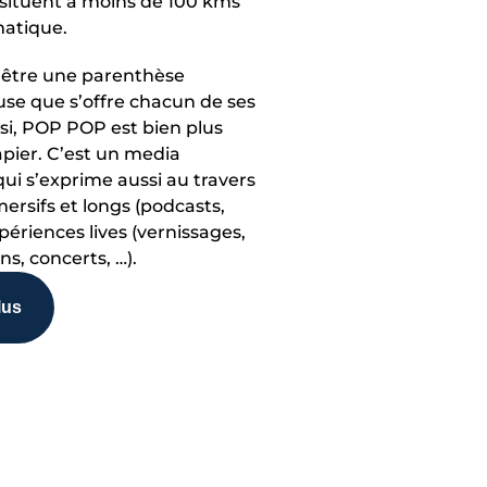
e situent à moins de 100 kms
atique.
être une parenthèse
se que s’offre chacun de ses
ssi, POP POP est bien plus
ier. C’est un media
i s’exprime aussi au travers
rsifs et longs (podcasts,
xpériences lives (vernissages,
s, concerts, …).
lus