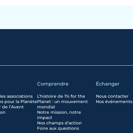
Comprendre
Échanger
des associations
L’histoire de 1% for the
Nous contacter
s pour la Planète
Planet : un mouvement
Nos événements
 de l’Avent
mondial
don
Notre mission, notre
impact
Nos champs d’action
Foire aux questions