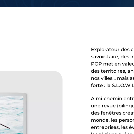
Explorateur des cu
savoir-faire, des
POP met en valeur
des territoires, an
nos villes… mais 
forte : la S.L.O.W L
A mi-chemin entre
une revue (bilin
des fenêtres créat
monde, les personn
entreprises, les