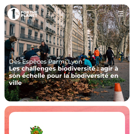
Votre recherche
Rechercher
sur le site
Des Espèces Parmi’Lyon
Les challenges biodiversité : agir à
son échelle pour la biodiversité en
ville