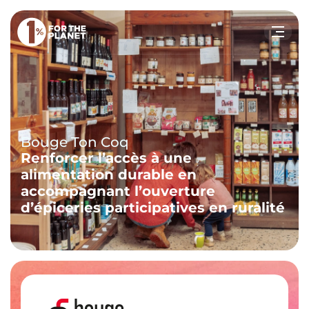
Votre recherche
Rechercher
sur le site
Bouge Ton Coq
Renforcer l’accès à une
alimentation durable en
accompagnant l’ouverture
d’épiceries participatives en ruralité