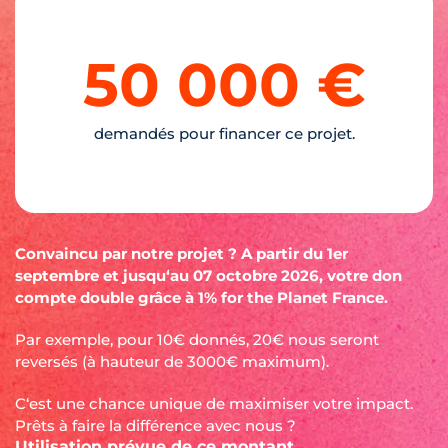
50 000 €
demandés pour financer ce projet.
Convaincu par notre projet ? A partir du 1er
septembre et jusqu‘au 07 octobre 2026, votre don
compte double grâce à 1% for the Planet France.
Par exemple, pour 10€ donnés, 20€ nous seront
reversés (à hauteur de 3000€ maximum).
C‘est une chance unique de maximiser votre impact.
Prêts à faire la différence avec nous ?
Utilisation prévue de ce montant