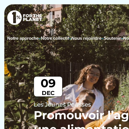
Notre approche
Notre collectif
Nous rejoindre
Soutenir
No
09
DEC
Les Jeunes Pousses
Promouvoir l’agr