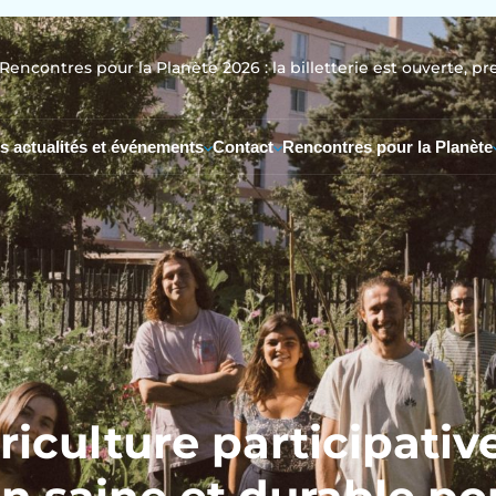
Rencontres pour la Planète 2026 : la billetterie est ouverte, pr
s actualités et événements
Contact
Rencontres pour la Planète
iculture participativ