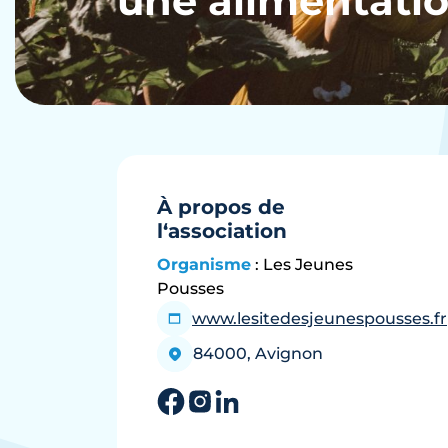
une alimentatio
À propos de
l‘association
Organisme
: Les Jeunes
Pousses
www.lesitedesjeunespousses.fr
84000, Avignon