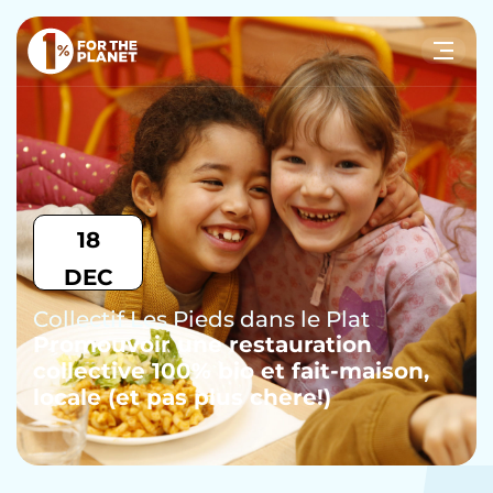
Votre recherche
Rechercher
sur le site
18
DEC
Collectif Les Pieds dans le Plat
Promouvoir une restauration
collective 100% bio et fait-maison,
locale (et pas plus chère!)